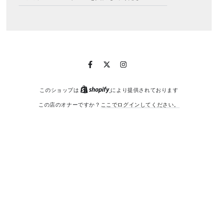
こ
に
メ
ー
ル
ア
Facebook
Twitter
Instagram
ド
レ
Shopify
このショップは
により提供されております
ス
この店のオナーですか？
ここでログインしてください。
を
入
力
し
て
く
だ
さ
い