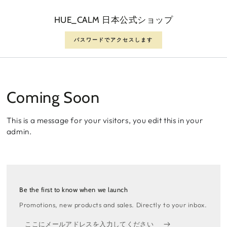
コンテンツにスキップ
する
HUE_CALM 日本公式ショップ
パスワードでアクセスします
Coming Soon
This is a message for your visitors, you edit this in your
admin.
Be the first to know when we launch
Promotions, new products and sales. Directly to your inbox.
こ